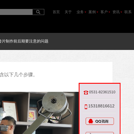
首页
关于
业务
案例
客户
资讯
联系
传片制作前后期要注意的问题
含以下几个步骤。
0531-82361510
15318816612