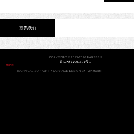
联系我们
COPYRIGHT © 2015-2020 HARSEEN
鲁ICP备17001891号-1
MUSIC
TECHNICAL SUPPORT
YOCHANGE
DESIGN BY
ycnetwork