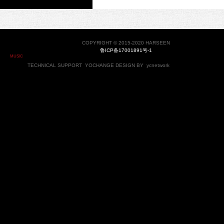
COPYRIGHT © 2015-2020 HARSEEN
鲁ICP备17001891号-1
MUSIC
TECHNICAL SUPPORT
YOCHANGE
DESIGN BY
ycnetwork