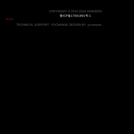
COPYRIGHT © 2015-2020 HARSEEN
鲁ICP备17001891号-1
MUSIC
TECHNICAL SUPPORT
YOCHANGE
DESIGN BY
ycnetwork