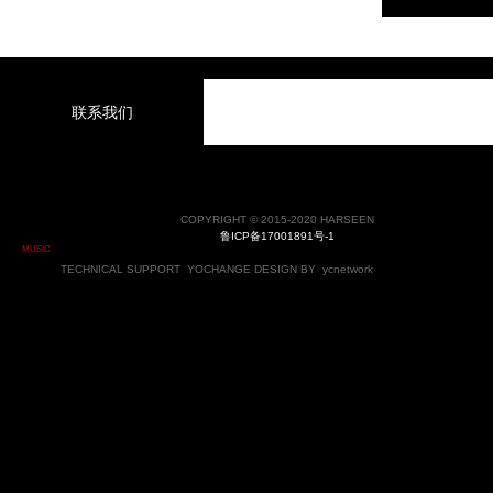
联系我们
COPYRIGHT © 2015-2020 HARSEEN
鲁ICP备17001891号-1
MUSIC
TECHNICAL SUPPORT
YOCHANGE
DESIGN BY
ycnetwork