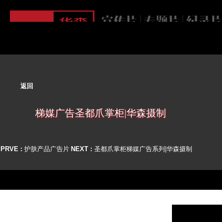
首页
关于
业务
案例
客户
资讯
联系
返回
梯媒广告圣都爪掌柜|华森摄制
PRVE :
护肤产品广告片
NEXT :
圣都爪掌柜梯媒广告系列|华森摄制