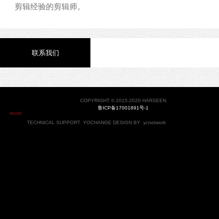
剪辑经验的剪辑师。
联系我们
COPYRIGHT © 2015-2020 HARSEEN
鲁ICP备17001891号-1
MUSIC
TECHNICAL SUPPORT
YOCHANGE
DESIGN BY
ycnetwork