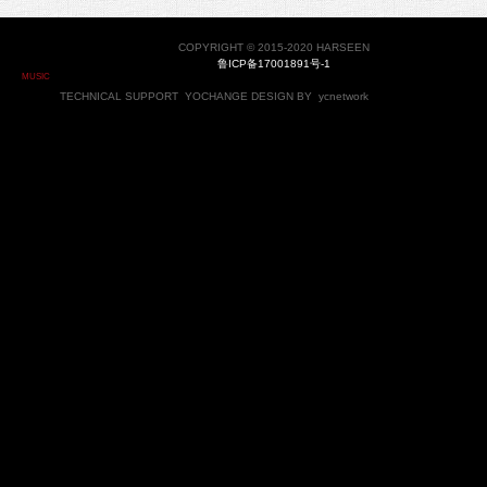
COPYRIGHT © 2015-2020 HARSEEN
鲁ICP备17001891号-1
MUSIC
TECHNICAL SUPPORT
YOCHANGE
DESIGN BY
ycnetwork